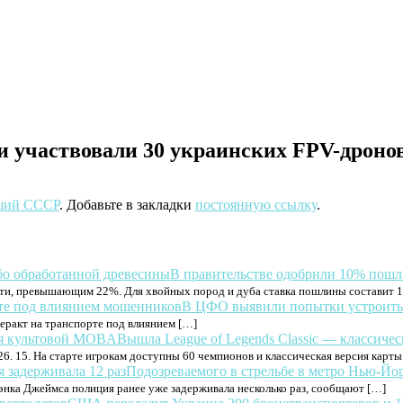
ти участвовали 30 украинских FPV-дроно
ший СССР
. Добавьте в закладки
постоянную ссылку
.
В правительстве одобрили 10% пошл
ти, превышающим 22%. Для хвойных пород и дуба ставка пошлины составит 10
В ЦФО выявили попытки устроить 
еракт на транспорте под влиянием […]
Вышла League of Legends Classic — классиче
 26. 15. На старте игрокам доступны 60 чемпионов и классическая версия карт
Подозреваемого в стрельбе в метро Нью-Йор
рэнка Джеймса полиция ранее уже задерживала несколько раз, сообщают […]