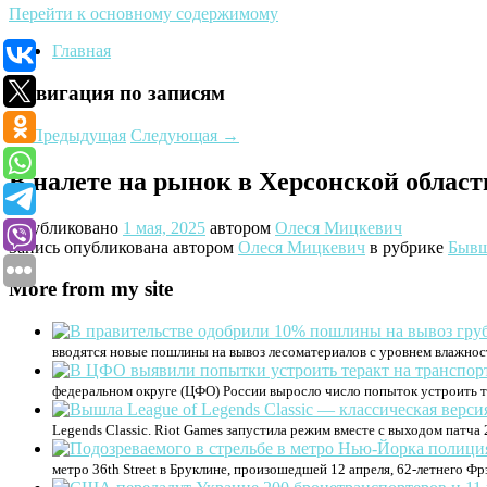
Перейти к основному содержимому
Главная
Навигация по записям
←
Предыдущая
Следующая
→
В налете на рынок в Херсонской облас
Опубликовано
1 мая, 2025
автором
Олеся Мицкевич
Запись опубликована автором
Олеся Мицкевич
в рубрике
Быв
More from my site
вводятся новые пошлины на вывоз лесоматериалов с уровнем влажнос
федеральном округе (ЦФО) России выросло число попыток устроить т
Legends Classic. Riot Games запустила режим вместе с выходом патча
метро 36th Street в Бруклине, произошедшей 12 апреля, 62-летнего Ф