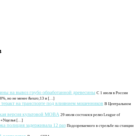
в
ины на вывоз грубо обработанной древесины
С 1 июля в России
%, но не менее &euro;13 и […]
теракт на транспорте под влиянием мошенников
В Центральном
ская версия культовой MOBA
29 июля состоялся релиз League of
ы «Ущелья […]
ка полиция задерживала 12 раз
Подозреваемого в стрельбе на станции