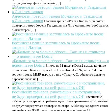
ситуацию «профессиональной […]
Анчелотти повторил рекорд Моуринью и Гвардиолы
в Лиге чемпионов
Главный тренер «Реала» Карло Анчелотти
повторил рекорд Хосепа Гвардиолы и в Лиге чемпионов, сообщается
в «твиттере» […]
Российская певица заступилась за Орбакайте после
запрета в Латвии
«Больше года молил о сбросе». Таланты и стримеры — о
новом патче Dota 2
В ночь на 31 июля в Dota 2 вышло крупное
обновление: Компендиум к The International 2026 , патч 7. 41e и
корректировка MMR игроков ранга «Титан». Сообщество активно
отреагировало на […]
Российских тренеров, работающих с иностранцами,
не будут проверять на нейтральность к ОИ
Российские
и белорусские тренеры, работающие с иностранными спортсменами
не будут подвергаться проверке со стороны Международного союза
конькобежцев (ISU) для допуска на квалификационный […]