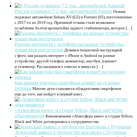
В
России отзывают 7,2 тыс. автомобилей Subaru
Отзыву
подлежат автомобили Subaru XV (G5) и Forester (S5), изготовленные
с 2017-го по 2019 год. Причиной отзыва стало возможное
ослабление болтов кронштейна заднего стабилизатора, которое […]
Раздача интернета с телефона на разные устройства:
пошаговая инструкция
Делимся пошаговой инструкцией
с фото, как раздать интернет с iPhone и Android на разные
устройства: другой телефон, компьютер, ноутбук, планшет
и телевизор. Рассказываем о плюсах и минусах […]
Как ранняя покупка смартфона влияет на психику
ребенка
Многие дети становятся обладателями смартфонов
еще до того, как пойдут в первый класс.
«Атмосфера кино» и студия Yellow, Black and White
объединяются
Кинокомпания «Атмосфера кино» и студия Yellow,
Black and White договорились о сотрудничестве.
Зеленский заявил о трудностях разговора с Путиным