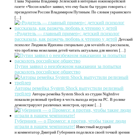
Глава Украины Владимир Зеленский в интервью южнокорейской
газете «Чосон ильбо» заявил, что ему было бы трудно говорить с
президентом России Владимиром Путиным. По словам украинского
[…]
«Родитель — главный пример»: детский психолог
рассказала, как разжечь любовь к чтению у детей
Детский
психолог Людмила Идихина специально для sovainfo.ru рассказала,
что проблема нежелания детей читать актуальна для многих […]
Путин заявил о неизбежном наказании за попытки
расколоть российское общество
Авторы ремейка System Shock выпустили релизный
трейлер
Авторы ремейка System Shock из студии Nightdive
показали релизный трейлер в честь выхода игры на PC. В ролике
демонстрируют различных монстров, оружие […]
Губерниев — о Промесе: я против, чтобы такие люди
играли в нашем чемпионате!
Известный ведущий
и комментатор Дмитрий Губерниев поделился своей точкой зрения