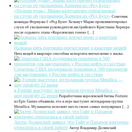
«Полная чушь». Марко категорично отреагировал
на слухи об увольнении Хорнера из «Ред Булл»
Советник
команды Формулы-1 «Ред Булл» Хельмут Марко прокомментировал
слухи об увольнении руководителя австрийского Кристиана Хорнера
после седьмого этапа «Королевских гонок» […]
Названы пять портящих впечатление о квартире вещей
Пять вещей в квартире способны испортить впечатление о жилье.
Сенаторы США поддержали пошлины в 500 процентов
для закупающих у России нефть и газ стран
в Fortnite выступит легендарная группа Metallica —
шоу пройдёт 22 июня
Разработчики королевской битвы Fortnite
из Epic Games объявили, что в игре выступит легендарная группа
Metallica. Музыканты исполнят шесть своих самых популярных […]
Актер Долинский заявил, что Гафт и Папанов критично
относились к своей работе
Актер Владимир Долинский