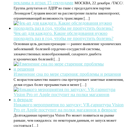
рекламы в играх 15 секундами
МОСКВА, 22 декабря. /ТАСС/.
Группа депутатов от ЛДПР во главе с председателем партии
Леонидом Слуцким вносит на рассмотрение палаты законопроект,
ограничивающий возможность трансляции […]
Чек-ап для каждого. Какие обследования нужно
проходить раз в год, чтобы не пропустить болезнь?
Основная цель диспансеризации — раннее выявление хронических
заболеваний: болезней сердечно-сосудистой системы,
злокачественных новообразований, сахарного диабета
и хронических болезней […]
Изменение сна по мере старения: проблемы и решения
С возрастом качество нашего сна претерпевает заметные изменения,
делая отдых более прерывистым и менее […]
Никакого мероприятия по запуску: VR-гарнитура Vision
Pro от Apple поступит на полки магазинов в феврале
Долгожданная гарнитура Vision Pro может появиться на рынке
раньше, чем ожидалось: по некоторым данным, ее запуск может
состояться […]