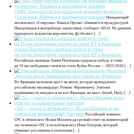
СМИ: прокуратура Нидерландов обвиняет форварда
«Спартака» Промеса в контрабанде кокаина
Нападающий
московского «Спартака» Квинси Промес обвиняется прокуратурой
Нидерландов в контрабанде наркотиков, сообщает AD.nl. По данным
надзорного ведомства королевства, футболист […]
Алина Пеклецова одержала победу в гонке
на 10 км свободным стилем на этапе КР в Кировске
Российская лыжница Алина Пеклецова одержала победу в гонке
на 10 км свободным стилем на этапе Кубка России — 2025/2026 […]
Элитная вилла Абрамовича арестована во Франции
Во Франции наложили арест на виллу, которая принадлежит
российскому миллиардеру Роману Абрамовичу. Элитная
недвижимость находится на юге Франции, на мысе Антиб, Daily […]
«Ты — никто в лёгком весе». Ислам Махачев резко
ответил на комментарий Топурии
Российский чемпион
UFC в лёгком весе Ислам Махачев дал резкий ответ на комментарий
экс-чемпиона UFC в полулёгком весе Илии Топурии, который
обвиняет россиянина в уклонении […]