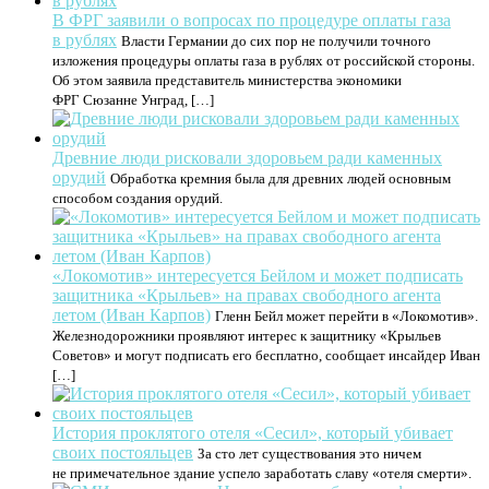
В ФРГ заявили о вопросах по процедуре оплаты газа
в рублях
Власти Германии до сих пор не получили точного
изложения процедуры оплаты газа в рублях от российской стороны.
Об этом заявила представитель министерства экономики
ФРГ Сюзанне Унград, […]
Древние люди рисковали здоровьем ради каменных
орудий
Обработка кремния была для древних людей основным
способом создания орудий.
«Локомотив» интересуется Бейлом и может подписать
защитника «Крыльев» на правах свободного агента
летом (Иван Карпов)
Гленн Бейл может перейти в «Локомотив».
Железнодорожники проявляют интерес к защитнику «Крыльев
Советов» и могут подписать его бесплатно, сообщает инсайдер Иван
[…]
История проклятого отеля «Сесил», который убивает
своих постояльцев
За сто лет существования это ничем
не примечательное здание успело заработать славу «отеля смерти».