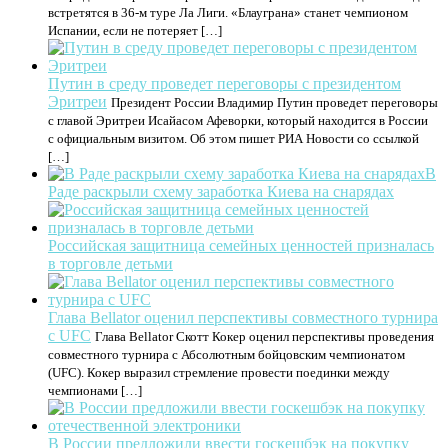
встретятся в 36-м туре Ла Лиги. «Блауграна» станет чемпионом
Испании, если не потеряет […]
Путин в среду проведет переговоры с президентом
Эритреи
Президент России Владимир Путин проведет переговоры
с главой Эритреи Исайасом Афеворки, который находится в России
с официальным визитом. Об этом пишет РИА Новости со ссылкой
[…]
В
Раде раскрыли схему заработка Киева на снарядах
Российская защитница семейных ценностей призналась
в торговле детьми
Глава Bellator оценил перспективы совместного турнира
с UFC
Глава Bellator Скотт Кокер оценил перспективы проведения
совместного турнира с Абсолютным бойцовским чемпионатом
(UFC). Кокер выразил стремление провести поединки между
чемпионами […]
В России предложили ввести госкешбэк на покупку