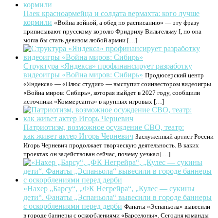
Паек красноармейца и солдата вермахта: кого лучше
кормили
«Война войной, а обед по расписанию» — эту фразу
приписывают прусскому королю Фридриху Вильгельму I, но она
могла бы стать девизом любой армии […]
Структура «Яндекса» профинансирует разработку
видеоигры «Война миров: Сибирь»
Продюсерский центр
«Яндекса» — «Плюс студия» — выступит соинвестором видеоигры
«Война миров: Сибирь», которая выйдет в 2027 году, сообщили
источники «Коммерсанта» в крупных игровых […]
Патриотизм, возможное осуждение СВО, театр:
как живет актер Игорь Черневич
Заслуженный артист России
Игорь Черневич продолжает творческую деятельность. В каких
проектах он задействован сейчас, почему уезжал […]
«Нахер „Барсу“, „ФК Негрейра“, „Кулес — сукины
дети“. Фанаты „Эспаньола“ вывесили в городе баннеры
с оскорблениями перед дерби
Фанаты «Эспаньола» вывесили
в городе баннеры с оскорблениями «Барселоны». Сегодня команды