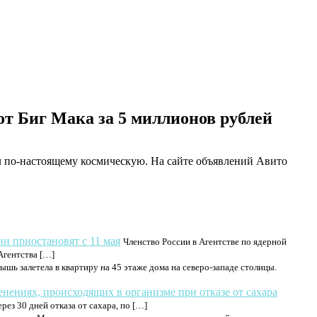
от Биг Мака за 5 миллионов рублей
л по-настоящему космическую. На сайте объявлений Авито
ии приостановят с 11 мая
Членство России в Агентстве по ядерной
Агентства […]
ышь залетела в квартиру на 45 этаже дома на северо-западе столицы.
енениях, происходящих в организме при отказе от сахара
ез 30 дней отказа от сахара, по […]