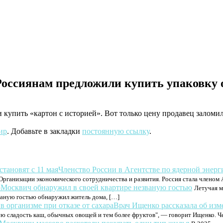
 Россиянам предложили купить упаковку 
купить «картон с историей». Вот только цену продавец заломи
ир
. Добавьте в закладки
постоянную ссылку
.
Членство России в Агентстве по ядерной энерг
Организации экономического сотрудничества и развития. Россия стала членом 
Москвич обнаружил в своей квартире незваную гостью
Летучая м
ваную гостью обнаружил житель дома, […]
Врач Ищенко рассказала об изм
ю сладость каш, обычных овощей и тем более фруктов", — говорит Ищенко. Чер