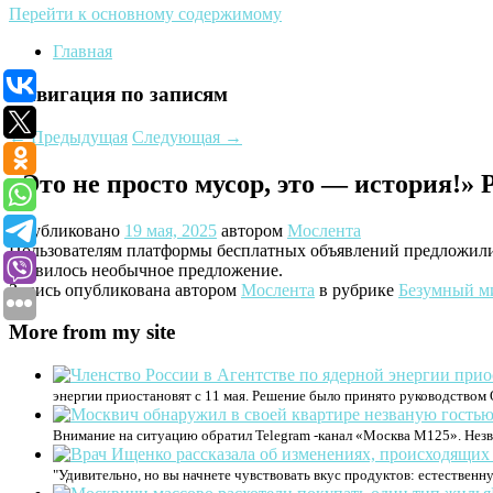
Перейти к основному содержимому
Главная
Навигация по записям
←
Предыдущая
Следующая
→
«Это не просто мусор, это — история!»
Опубликовано
19 мая, 2025
автором
Мослента
Пользователям платформы бесплатных объявлений предложили 
появилось необычное предложение.
Запись опубликована автором
Мослента
в рубрике
Безумный м
More from my site
энергии приостановят с 11 мая. Решение было принято руководством 
Внимание на ситуацию обратил Telegram -канал «Москва М125». Нез
"Удивительно, но вы начнете чувствовать вкус продуктов: естественну