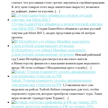
считает, что россиянам стоит срочно закупиться стройматериалами.
К лету цена товаров этого вида значительно вырастет, возможен
их дефицит, заявил он в ролике, […]
Студия GamesVoice объявила о релизе русской озвучки
для Silent Hill 3
Студия GamesVoice объявила о релизе русской
озвучки для Silent Hill 3, заодно представив ролик об актёрах
проекта.
В Петербурге суд обязал Минфин выплатить
2 млн рублей оправданному мужчине
Невский районный
суд Санкт-Петербурга рассмотрел иск местного жителя
к Министерству финансов о взыскании компенсации морального
вреда. Об этом сообщает Объединенная пресс-служба […]
Sabah: Турция планирует создать авиакомпанию
для перевозки туристов из РФ
1,5 миллиона мест уже
выделено на рейсах Turkish Airlines специально для того, чтобы
перевозить туристов, которые приобрели «пакетные» туры. Такие
меры позволят туриндустрии Турции […]
Кудрин допустил инфляцию в РФ на уровне 20%