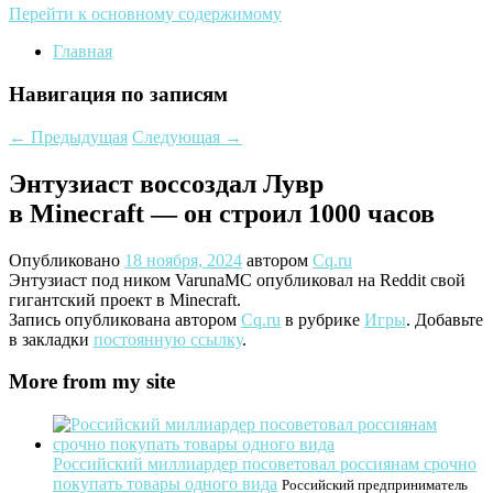
Перейти к основному содержимому
Главная
Навигация по записям
←
Предыдущая
Следующая
→
Энтузиаст воссоздал Лувр
в Minecraft — он строил 1000 часов
Опубликовано
18 ноября, 2024
автором
Cq.ru
Энтузиаст под ником VarunaMC опубликовал на Reddit свой
гигантский проект в Minecraft.
Запись опубликована автором
Cq.ru
в рубрике
Игры
. Добавьте
в закладки
постоянную ссылку
.
More from my site
Российский миллиардер посоветовал россиянам срочно
покупать товары одного вида
Российский предприниматель