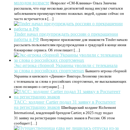
молодом возрасте
Невролог «СМ-Клиника» Ольга Зинчева
рассказала, что еще несколько десятилетий назад инсульт считался
заболеванием преимущественно пожилых людей, однако сейчас он
часто встречается в […]
Tinder начал предупреждать россиян о прекращении
работы в РФ
Популярное приложение для знакомств Tinder начало
рассылать пользователям предупреждения о грядущей в конце июня
блокировке сервиса. Об этом пишет […]
Экс-игрока сборной Украины уволили с телеканала
за слова о российских спортсменах
Бывшего игрока сборной
Украины и киевского «Динамо» Виктора Леоненко уволили
с телеканала за слова о российских спортсменах, не высказывающих
свою позицию о ситуации […]
ТАСС: холдинг Cartier подал 31 заявку в Роспатент
на регистрацию знаков
Швейцарский холдинг Richemont
International, владеющий брендом Cartier, в 2025 году подал
31 заявку на регистрацию товарных знаков в России. Об этом
сообщает […]