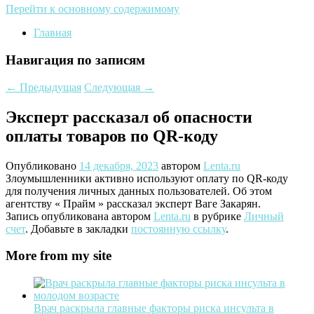
Перейти к основному содержимому
Главная
Навигация по записям
←
Предыдущая
Следующая
→
Эксперт рассказал об опасности
оплаты товаров по QR-коду
Опубликовано
14 декабря, 2023
автором
Lenta.ru
Злоумышленники активно используют оплату по QR-коду
для получения личных данных пользователей. Об этом
агентству « Прайм » рассказал эксперт Ваге Закарян.
Запись опубликована автором
Lenta.ru
в рубрике
Личный
счет
. Добавьте в закладки
постоянную ссылку
.
More from my site
Врач раскрыла главные факторы риска инсульта в