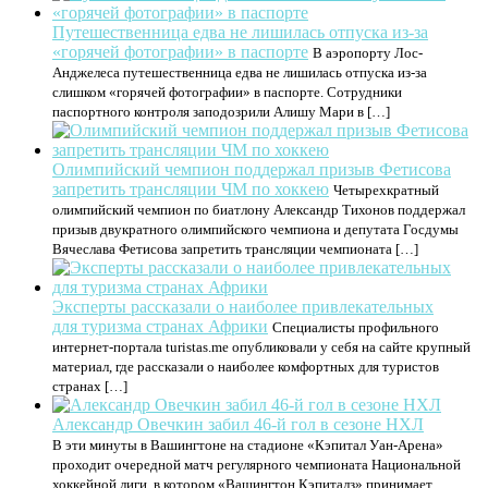
Путешественница едва не лишилась отпуска из-за
«горячей фотографии» в паспорте
В аэропорту Лос-
Анджелеса путешественница едва не лишилась отпуска из-за
слишком «горячей фотографии» в паспорте. Сотрудники
паспортного контроля заподозрили Алишу Мари в […]
Олимпийский чемпион поддержал призыв Фетисова
запретить трансляции ЧМ по хоккею
Четырехкратный
олимпийский чемпион по биатлону Александр Тихонов поддержал
призыв двукратного олимпийского чемпиона и депутата Госдумы
Вячеслава Фетисова запретить трансляции чемпионата […]
Эксперты рассказали о наиболее привлекательных
для туризма странах Африки
Специалисты профильного
интернет-портала turistas.me опубликовали у себя на сайте крупный
материал, где рассказали о наиболее комфортных для туристов
странах […]
Александр Овечкин забил 46-й гол в сезоне НХЛ
В эти минуты в Вашингтоне на стадионе «Кэпитал Уан-Арена»
проходит очередной матч регулярного чемпионата Национальной
хоккейной лиги, в котором «Вашингтон Кэпиталз» принимает