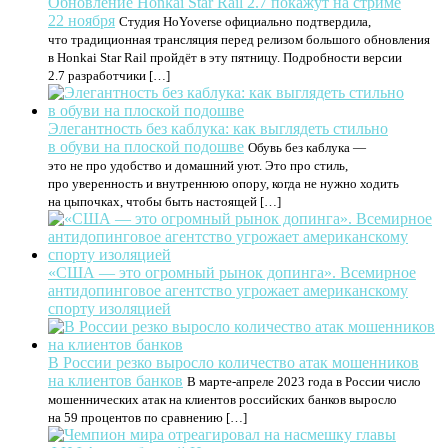
Обновление Honkai Star Rail 2.7 покажут на стриме
22 ноября
Студия HoYoverse официально подтвердила,
что традиционная трансляция перед релизом большого обновления
в Honkai Star Rail пройдёт в эту пятницу. Подробности версии
2.7 разработчики […]
Элегантность без каблука: как выглядеть стильно
в обуви на плоской подошве
Обувь без каблука —
это не про удобство и домашний уют. Это про стиль,
про уверенность и внутреннюю опору, когда не нужно ходить
на цыпочках, чтобы быть настоящей […]
«США — это огромный рынок допинга». Всемирное
антидопинговое агентство угрожает американскому
спорту изоляцией
В России резко выросло количество атак мошенников
на клиентов банков
В марте-апреле 2023 года в России число
мошеннических атак на клиентов российских банков выросло
на 59 процентов по сравнению […]