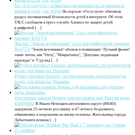
На «Госуслугах» появилась возможность ограничить
время в сети для детей
На портале «Госуслуги» обновили
раздел, посвященный безопасности детей в интернете. Об этом
ТАСС сообщили в пресс-службе Альянса по защите детей
в цифровой […]
Фильм “Земля кочевников” стал триумфатором премии
BAFTA
"Земля кочевников" обошла в номинации "Лучший фильм"
такие ленты, как "Отец", "Мавританец", "Девушка, подающая
надежды" и "Суд над […]
Рубио призвал Европу активизировать политическую
волю для мира на Украине
Россиянка наняла бомжа для расправы над братом ради
квартиры
В Ямало-Ненецком автономном округе (ЯНАО)
задержали 25-летнюю россиянку и 47-летнего бездомного,
обвиняемых в покушении на жизнь человека. Жительница города
Лабытнанги решила […]